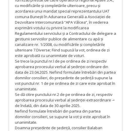
cu modificările și completările ulterioare, precu și
acordarea unui mandat special reprezentantului UAT
comuna Bunești în Adunarea Generală a Asociației de
Dezvoltare Intercomunitară ”APA Vâlcea”, în vederea
exprimării votului cu privire la modificarea
Regulamentului serviciului și a Contractului de delegare a
gestiunii serviciilor publice de alimentare cu apă și
canalizare nr. 1/2008, cu modificările și completările
ulterioare 7.Diverse; Fiind supusă la vot, ordinea de zi
este aprobată cu unanimitate de voturi.
Se trece la punctul nr.l de pe ordinea de zi respectiv
aprobarea procesului verbal al ședinței ordinare din
data de 23.04.2025. Nefiind formulate întrebări din partea
domnilor consilieri, do președinte de ședință supune la
vot punctul nr. 1 de pe ordinea de zi care este aprobat în
unanimitate.
Se dă citire punctului nr.2 de pe ordinea de zi, respectiv
aprobarea procesului verbal al ședinței extraordinare -•
de îndată, din data de 30 aprilie 2025.
Nefiind formulate întrebări din partea din partea
domnilor consilieri, se supune la vot și este aprobat în
unanimitate.
Doamna președinte de ședință, consilier Balaban