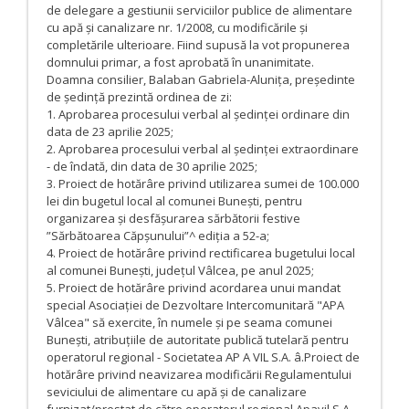
de delegare a gestiunii serviciilor publice de alimentare
cu apă și canalizare nr. 1/2008, cu modificările și
completările ulterioare. Fiind supusă la vot propunerea
domnului primar, a fost aprobată în unanimitate.
Doamna consilier, Balaban Gabriela-Alunița, președinte
de ședință prezintă ordinea de zi:
1. Aprobarea procesului verbal al ședinței ordinare din
data de 23 aprilie 2025;
2. Aprobarea procesului verbal al ședinței extraordinare
- de îndată, din data de 30 aprilie 2025;
3. Proiect de hotărâre privind utilizarea sumei de 100.000
lei din bugetul local al comunei Bunești, pentru
organizarea și desfășurarea sărbătorii festive
”Sărbătoarea Căpșunului”^ ediția a 52-a;
4. Proiect de hotărâre privind rectificarea bugetului local
al comunei Bunești, județul Vâlcea, pe anul 2025;
5. Proiect de hotărâre privind acordarea unui mandat
special Asociației de Dezvoltare Intercomunitară "APA
Vâlcea" să exercite, în numele și pe seama comunei
Bunești, atribuțiile de autoritate publică tutelară pentru
operatorul regional - Societatea AP A VIL S.A. â.Proiect de
hotărâre privind neavizarea modificării Regulamentului
seviciului de alimentare cu apă și de canalizare
furnizat/prestat de către operatorul regional Apavil S.A.,