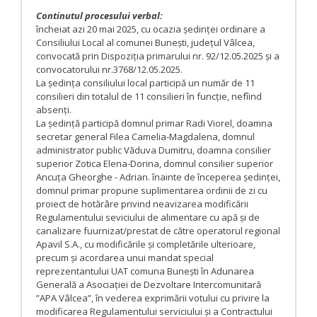
Continutul procesului verbal:
încheiat azi 20 mai 2025, cu ocazia ședinței ordinare a
Consiliului Local al comunei Bunești, județul Vâlcea,
convocată prin Dispoziția primarului nr. 92/12.05.2025 și a
convocatorului nr.3768/12.05.2025.
La ședința consiliului local participă un număr de 11
consilieri din totalul de 11 consilieri în funcție, nefîind
absenți.
La ședință participă domnul primar Radi Viorel, doamna
secretar general Filea Camelia-Magdalena, domnul
administrator public Văduva Dumitru, doamna consilier
superior Zotica Elena-Dorina, domnul consilier superior
Ancuța Gheorghe - Adrian. înainte de începerea ședinței,
domnul primar propune suplimentarea ordinii de zi cu
proiect de hotărâre privind neavizarea modificării
Regulamentului seviciului de alimentare cu apă și de
canalizare fuurnizat/prestat de către operatorul regional
Apavil S.A., cu modificările și completările ulterioare,
precum și acordarea unui mandat special
reprezentantului UAT comuna Bunești în Adunarea
Generală a Asociației de Dezvoltare Intercomunitară
”APA Vâlcea”, în vederea exprimării votului cu privire la
modificarea Regulamentului serviciului și a Contractului