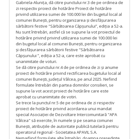
Gabriela-Alunița, dă citire punctului nr.3 de pe ordinea de
zi respectiv proiect de hotărâre Proiect de hotărâre
privind utilizarea sumei de 100.000 lei din bugetul local al
comunei Bunești, pentru organizarea și desfășurarea
sărbătorii festive "Sărbătoarea Căpșunului”, ediția a 52-a.
Nu sunt întrebări, astfel că se supune la vot proiectul de
hotărâre privind privind utilizarea sumei de 100.000 lei
din bugetul local al comunei Bunești, pentru organizarea
și desfășurarea sărbătorii festive "Sărbătoarea
Căpșunului ”, ediția a 52-a, care este aprobat cu
unanimitate de voturi.
Se dă citire punctului nr.4 de pe ordinea de zi și anume
proiect de hotărâre privind rectificarea bugetului local al
comunei Bunești, județul Vâlcea, pe anul 2025. Nefiind
formulate întrebări din partea domnilor consilieri, se
supune la vot acest proiect de hotărâre care este
aprobat cu unanimitate de votiri.
Se trece la punctul nr.5 de pe ordinea de zi respectiv
proiect de hotărâre privind acordarea unui mandat
special Asociației de Dezvoltare Intercomunitară "APA
Vâlcea" să exercite, în numele și pe seama comunei
Bunești, atribuțiile de autoritate publică tutelară pentru
operatorul regional - Societatea APAVIL S.A.
Nemaifiind formulate alte întrebări, doamna președinte