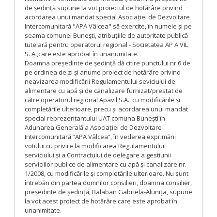
de ședință supune la vot proiectul de hotărâre privind
acordarea unui mandat special Asociației de Dezvoltare
Intercomunitară "APA Vâlcea" să exercite, în numele și pe
seama comunei Bunești, atribuțiile de autoritate publică
tutelară pentru operatorul regional - Societatea AP A VIL
S. A.,care este aprobat în unanumitate.
Doamna președinte de ședință dă citire punctului nr.6 de
pe ordinea de zi și anume proiect de hotărâre privind
neavizarea modificării Regulamentului seviciului de
alimentare cu apă și de canalizare furnizat/prestat de
către operatorul regional Apavil S.A., cu modificările și
completările ulterioare, precu și acordarea unui mandat
special reprezentantului UAT comuna Bunești în
Adunarea Generală a Asociației de Dezvoltare
Intercomunitară ”APA Vâlcea”, în vederea exprimării
votului cu privire la modificarea Regulamentului
serviciului și a Contractului de delegare a gestiunii
serviciilor publice de alimentare cu apă și canalizare nr.
1/2008, cu modificările și completările ulterioare. Nu sunt
întrebări din partea domnilor consilieri, doamna consilier,
președinte de ședință, Balaban Gabriela-Alunița, supune
la vot acest proiect de hotărâre care este aprobat în
unanimitate.